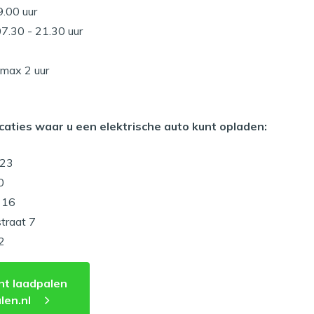
9.00 uur
7.30 - 21.30 uur
, max 2 uur
ocaties waar u een elektrische auto kunt opladen:
 23
0
 16
traat 7
2
ht laadpalen
len.nl