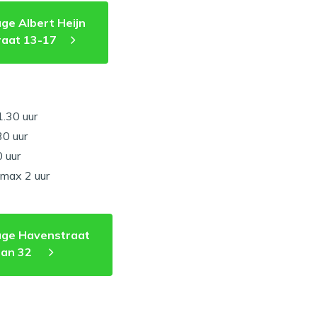
ge Albert Heijn
raat 13-17
1.30 uur
30 uur
 uur
, max 2 uur
age Havenstraat
aan 32