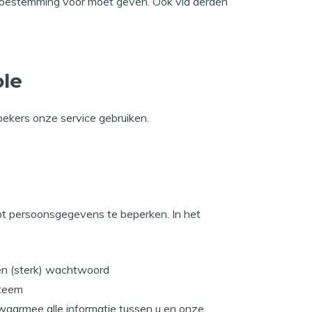
toestemming voor moet geven. Ook via derden
ole
oekers onze service gebruiken.
ot persoonsgegevens te beperken. In het
n (sterk) wachtwoord
steem
waarmee alle informatie tussen u en onze