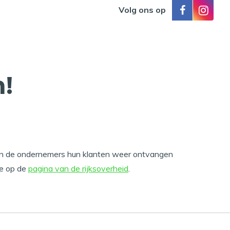
Volg ons op
!
en de ondernemers hun klanten weer ontvangen
ie op de
pagina van de rijksoverheid
.