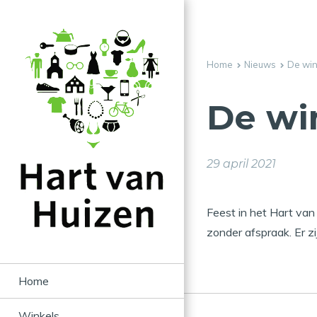
Home
Nieuws
De win
De wi
29 april 2021
Feest in het Hart va
zonder afspraak. Er z
Home
Winkels