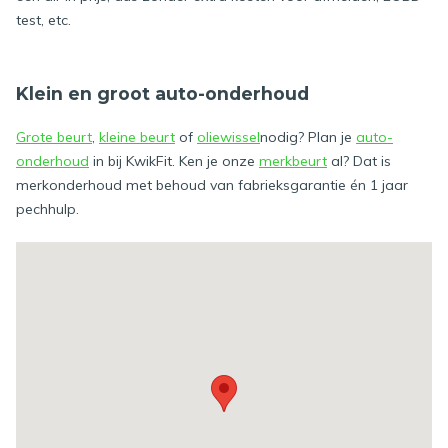
test, etc.
Klein en groot auto-onderhoud
Grote beurt
,
kleine beurt
of
oliewissel
nodig? Plan je
auto-
onderhoud
in bij KwikFit. Ken je onze
merkbeurt
al? Dat is
merkonderhoud met behoud van fabrieksgarantie én 1 jaar
pechhulp.