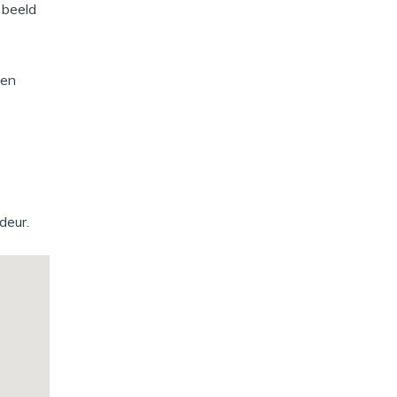
 beeld
gen
deur.