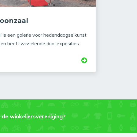
toonzaal
l is een galerie voor hedendaagse kunst
) en heeft wisselende duo-exposities.
 de winkeliersvereniging?